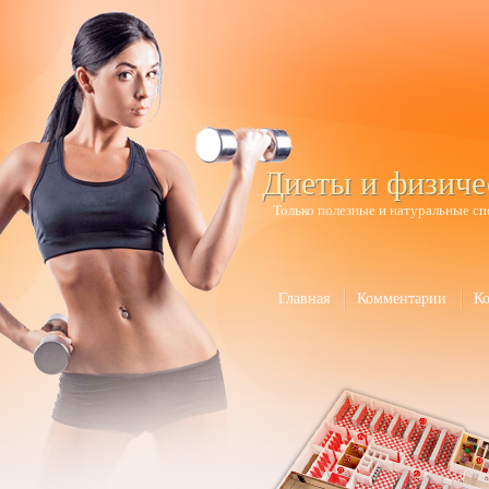
Диеты и физиче
Только полезные и натуральные сп
Главная
Комментарии
К