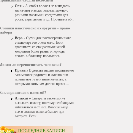
Правильный уход за волосами
Оля »
А чтобы волосы не выпадали-
назначают массаж головы, можно с
разными маслами и средствами для
роста, укрепления и т.д. Прочитала об...
Клиники пластической хирургии – право
выбора
Вера »
Сутки для постоперационного
стационара это очень мало. Если
сравнивать со стандартами нашей
медицины более раннего периода,
лежать в больнице полагалось...
Можно ли перевоспитать человека?
Ирина »
В детстве нашим воспитанием
занимаются родители и именно они
прививают те или иные качества, с
которыми жить нам долгое время....
Как справиться с изжогой?
Алексей »
Сигареты также могут
вызывать изжогу, поэтому необходимо
избавляться и от них. Вообще чаще
всего сильная изжога бывает при
гастрите. Если...
ПОСЛЕДНИЕ ЗАПИСИ