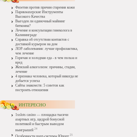
Физетин против причин старения кожи
Парикмахерские Инструменты
Высокого Качества
Выгоден ли одиночный майнинг
биткоина?
Лечение и консультации гинеколога в
Калининграде
Справка об отсутствии контактов с
доставкой курьером на дом
ЛОР-заболевания: лучше профилактика,
чем лечение
Горячая и холодная еда - в чем польза и
вред
Женский алкоголизм: причины, стадии,
лечение
4 признака человека, который никогда не
добьется успеха
Сайты знакомств: 5 советов как
построить отношения
ИНТЕРЕСНО
1xslots casino — площадка тысячи
азартных игр, щедрой бонусной
политикой и быстрым выводом
24
выигрышей
21
Особенности порт-системы Юпорт