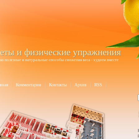
еты и физические упражнения
ко полезные и натуральные способы снижения веса - худеем вместе
вная
Комментарии
Контакты
Архив
RSS