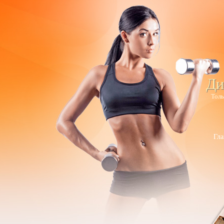
Ди
Толь
Гла