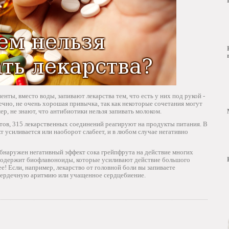
нты, вместо воды, запивают лекарства тем, что есть у них под рукой -
онечно, не очень хорошая привычка, так как некоторые сочетания могут
р, не знают, что антибиотики нельзя запивать молоком.
ов, 315 лекарственных соединений реагируют на продукты питания. В
т усиливается или наоборот слабеет, и в любом случае негативно
обнаружен негативный эффект сока грейпфрута на действие многих
 содержит биофлавоноиды, которые усиливают действие большого
ее! Если, например, лекарство от головной боли вы запиваете
 сердечную аритмию или учащенное сердцебиение.