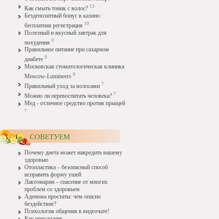
13
Как смыть тоник с волос?
Бездепозитный бонус в казино:
10
бесплатная регистрация
Полезный и вкусный завтрак для
9
похудения
Правильное питание при сахарном
9
диабете
Московская стоматологическая клиника
8
Moscow-Lumineers
7
Правильный уход за волосами
7
Можно ли перевоспитать человека?
Мед - отличное средство против прыщей
7
СОВЕТУЕМ
Почему диета может навредить вашему
здоровью
Отопластика – безопасный способ
исправить форму ушей
Лактомарин – спасение от многих
проблем со здоровьем
Аденома простаты: чем опасно
бездействие?
Психология общения в видеочате!
Как преодолеть