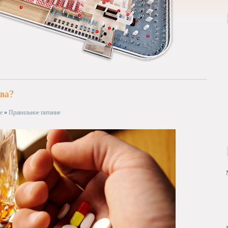
ва?
е
»
Правильное питание