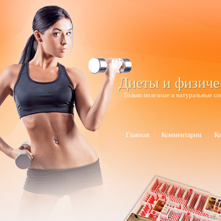
Диеты и физиче
Только полезные и натуральные сп
Главная
Комментарии
К