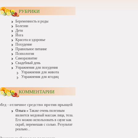
РУБРИКИ
Беременность и роды
Болезни
Дети
Йога
Красота и здоровье
Похудение
Правильное питание
Психология
Саморазвитие
Свадебный день
Упражнения для похудения
Упражнения для живота
Упражнения для ягодиц
КОММЕНТАРИИ
Мед - отличное средство против прыщей
Ольга »
Также очень полезным
является медовый массаж лица, тела.
Его можно использовать в сауне как
скраб, перемешав с солью. Результат
реально...