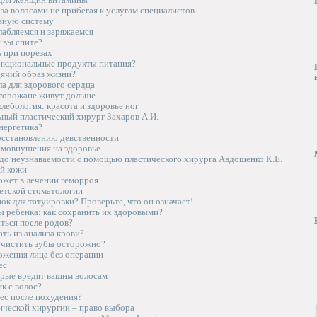
за волосами не прибегая к услугам специалистов
вную систему
лабляемся и заряжаемся
 вы спите?
 при порезах
нкциональные продукты питания?
дячий образ жизни?
а для здорового сердца
 горожане живут дольше
лебология: красота и здоровье ног
ный пластический хирург Захаров А.И.
нергетика?
осстановлению девственности
амовнушения на здоровье
 до неузнаваемости с помощью пластического хирурга Авдошенко К.Е.
й кожи
ожет в лечении геморроя
етской стоматологии
к для татуировки? Проверьте, что он означает!
 ребенка: как сохранить их здоровыми?
ться после родов?
ть из анализа крови?
чистить зубы осторожно?
жения лица без операции
ес
рые вредят вашим волосам
к с волос?
ес после похудения?
ической хирургии – право выбора