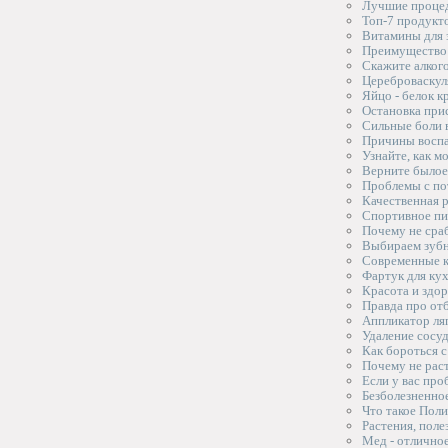
Лучшие процед
Топ-7 продукто
Витамины для з
Преимущество 
Скажите алког
Цереброваскул
Яйцо - белок к
Остановка при
Сильные боли в
Причины воспа
Узнайте, как м
Верните былое
Проблемы с по
Качественная 
Спортивное пи
Почему не сра
Выбираем зуб
Современные к
Фартук для кух
Красота и здор
Правда про от
Аппликатор ляп
Удаление сосу
Как бороться с
Почему не рас
Если у вас про
Безболезненное
Что такое Пол
Растения, пол
Мед - отлично