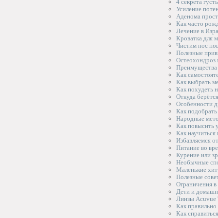
4 секрета густ
Усиление поте
Аденома прост
Как часто рож
Лечение в Изр
Кроватка для 
Чистим нос н
Полезные прив
Остеохондроз 
Преимущества 
Как самостоят
Как выбрать м
Как похудеть 
Откуда берётс
Особенности д
Как подобрать
Народные мето
Как повысить у
Как научиться 
Избавляемся о
Питание во вр
Курение или з
Необычные спо
Маленькие хитр
Полезные сове
Ограничения в
Дети и домаш
Линзы Acuvue 
Как правильно 
Как справиться