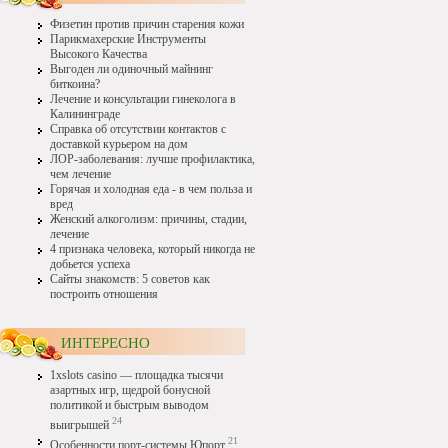
Физетин против причин старения кожи
Парикмахерские Инструменты
Высокого Качества
Выгоден ли одиночный майнинг
биткоина?
Лечение и консультации гинеколога в
Калининграде
Справка об отсутствии контактов с
доставкой курьером на дом
ЛОР-заболевания: лучше профилактика,
чем лечение
Горячая и холодная еда - в чем польза и
вред
Женский алкоголизм: причины, стадии,
лечение
4 признака человека, который никогда не
добьется успеха
Сайты знакомств: 5 советов как
построить отношения
ИНТЕРЕСНО
1xslots casino — площадка тысячи
азартных игр, щедрой бонусной
политикой и быстрым выводом
24
выигрышей
21
Особенности порт-системы Юпорт