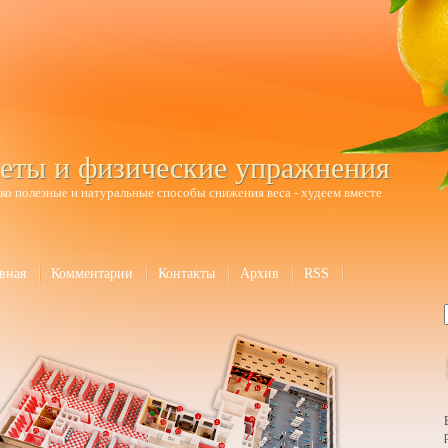
еты и физические упражнения
ко полезные и натуральные способы снижения веса - худеем вместе
вная
Комментарии
Контакты
Архив
RSS