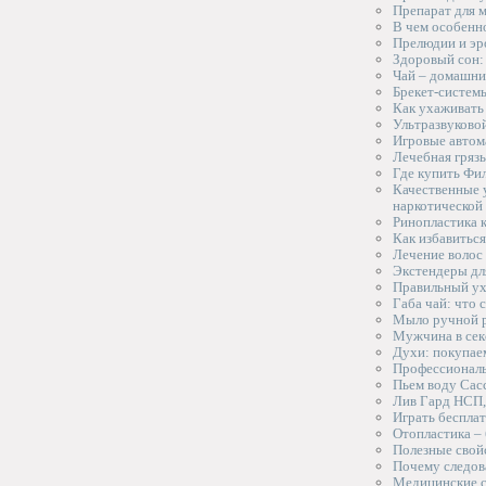
Препарат для м
В чем особенн
Прелюдии и эр
Здоровый сон: 
Чай – домашни
Брекет-систем
Как ухаживать 
Ультразвуково
Игровые автома
Лечебная грязь
Где купить Фи
Качественные у
наркотической
Ринопластика к
Как избавиться
Лечение волос
Экстендеры дл
Правильный ух
Габа чай: что 
Мыло ручной р
Мужчина в сек
Духи: покупае
Профессиональ
Пьем воду Сас
Лив Гард НСП,
Играть бесплат
Отопластика –
Полезные свойс
Почему следов
Медицинские с