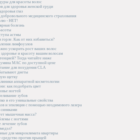
уры для красоты волос
в для здоровья женской груди
доровья глаз
добровольного медицинского страхования
олю - НЕТ!
ярная болезнь
расоты
ступа астмы
 горле. Как от них избавиться?
ления лимфоузлов
ожно ускорить рост ваших волос
 здоровье и красоту вашим волосам
тенцией? Тогда читайте ниже
румяна MAC по доступной цене
тание для похудения CLA
батывают диеты
ную щетку
линики аппаратной косметологии
ни: как подобрать цвет
овье ногтей
беливание зубов
ко и его уникальные свойства
дов и эпиляция с помощью неодимового лазера
 синяками
тет мышечная масса?
блемы с ногтями
 лечение зубов
имедэл?
езные для микроклимата квартиры
е средство против прыщей