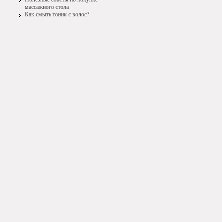
массажного стола
Как смыть тоник с волос?