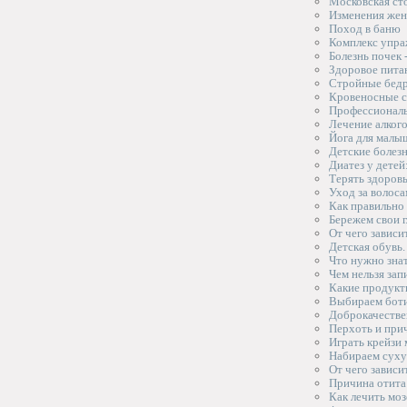
Московская ст
Изменения жен
Поход в баню
Комплекс упра
Болезнь почек 
Здоровое пита
Стройные бедр
Кровеносные с
Профессиональ
Лечение алког
Йога для малы
Детские болезн
Диатез у дете
Терять здоровь
Уход за волос
Как правильно
Бережем свои г
От чего зависи
Детская обувь.
Что нужно знат
Чем нельзя зап
Какие продукты
Выбираем бот
Доброкачестве
Перхоть и при
Играть крейзи
Набираем сух
От чего зависи
Причина отита
Как лечить моз