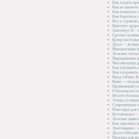
Как ходить кр
Как не навлечь
Как повысить 
Как бороться 
Все о гормоне 
Берегите здор
Апитонус П – 
Срочно нужны 
Кулер настоль
Духи — велико
Имплантация з
Лечение тепло
Наращивание 
Чистим кулер 
Как улучшить 
Как сохранить 
Вред табака. К
Вино — польза
Правильный ух
О безопасност
Носите безопа
Этапы установ
Современные м
Пластыри для г
Кетоконазол –
Лечение зависи
Как укрепить 
Лактомарин – 
Духи в Москве
Прегнил для м