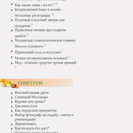
13
Как смыть тоник с волос?
Бездепозитный бонус в казино:
10
бесплатная регистрация
Полезный и вкусный завтрак для
9
похудения
Правильное питание при сахарном
9
диабете
Московская стоматологическая клиника
8
Moscow-Lumineers
7
Правильный уход за волосами
7
Можно ли перевоспитать человека?
Мед - отличное средство против прыщей
7
СОВЕТУЕМ
Высокобелковая диета
Санаторий Моллакара
Курение или зрение?
Циклевка пола
Как определить приоритеты
Выбор фотографа на свадьбу: советы и
рекомендации
Дерматомикоз
Как похудеть без диет?
Полезные советы по покупке