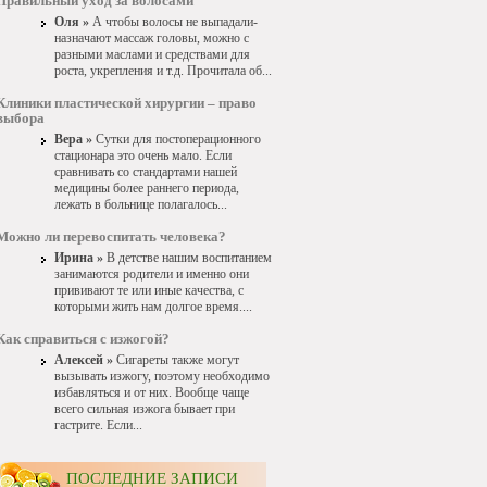
Правильный уход за волосами
Оля »
А чтобы волосы не выпадали-
назначают массаж головы, можно с
разными маслами и средствами для
роста, укрепления и т.д. Прочитала об...
Клиники пластической хирургии – право
выбора
Вера »
Сутки для постоперационного
стационара это очень мало. Если
сравнивать со стандартами нашей
медицины более раннего периода,
лежать в больнице полагалось...
Можно ли перевоспитать человека?
Ирина »
В детстве нашим воспитанием
занимаются родители и именно они
прививают те или иные качества, с
которыми жить нам долгое время....
Как справиться с изжогой?
Алексей »
Сигареты также могут
вызывать изжогу, поэтому необходимо
избавляться и от них. Вообще чаще
всего сильная изжога бывает при
гастрите. Если...
ПОСЛЕДНИЕ ЗАПИСИ