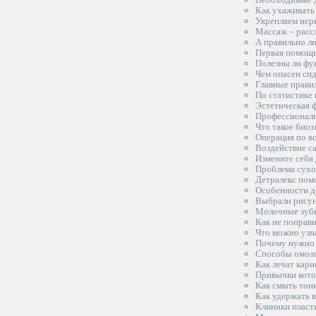
Как ухаживать 
Укрепляем нер
Массаж – расс
А правильно ли
Первая помощь
Полезны ли фу
Чем опасен си
Главные правил
По статистике
Эстетическая ф
Профессиональ
Что такое биоэ
Операция по в
Воздействие с
Измените себя
Проблема сухо
Детралекс пом
Особенности д
Выбрали рисуно
Молочные зубы
Как не поправи
Что можно узна
Почему нужно 
Способы омоло
Как лечат кари
Привычки кото
Как смыть тони
Как удержать в
Клиники пласт