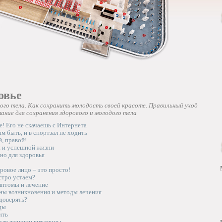
овье
кого тела. Как сохранить молодость своей красоте. Правильный уход
ание для сохранения здорового и молодого тела
е! Его не скачаешь с Интернета
м быть, и в спортзал не ходить
й, правой!
й и успешной жизни
но для здоровья
ровое лицо – это просто!
тро устаем?
мптомы и лечение
ны возникновения и методы лечения
доверять?
ды
ить
для женщин витамины