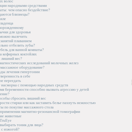
ых волос
нции народными средствами
аты: чем опасно бездействие?
даются близнецы?
аиле
младенца
оворожденному
ычки для здоровья
можно вылечить
занятий плаванием
ельно отбелить зубы?
ебель для ванной комнаты?
на кефирных коктейлях
я лишний вес?
иагностических исследований молочных желез
 массажное оборудование?
ды лечения гипертонии
веренность в себе
не переедать
т насморка с помощью народных средств
емя беременности способно вызвать агрессию у детей
рение?
собы сбросить лишний вес
ости стирки или как заставить белье пахнуть нежностью
ты по покупке массажного стола
 применении магнитно-резонансной томографии
ние животные
TruEye
выбирать тоник для лица?
 с изжогой?