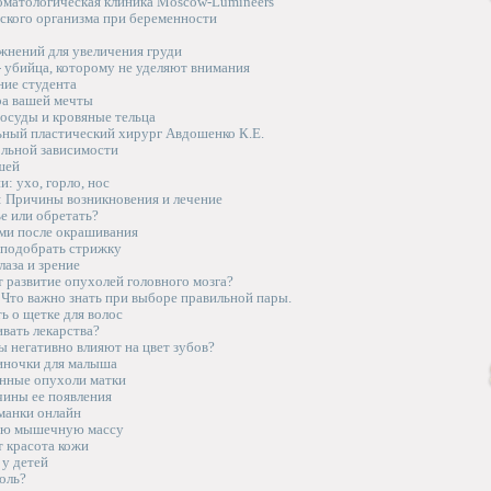
оматологическая клиника Moscow-Lumineers
ского организма при беременности
жнений для увеличения груди
- убийца, которому не уделяют внимания
ние студента
а вашей мечты
осуды и кровяные тельца
ный пластический хирург Авдошенко К.Е.
ольной зависимости
шей
и: ухо, горло, нос
й: Причины возникновения и лечение
е или обретать?
ами после окрашивания
 подобрать стрижку
лаза и зрение
т развитие опухолей головного мозга?
 Что важно знать при выборе правильной пары.
ь о щетке для волос
ивать лекарства?
 негативно влияют на цвет зубов?
иночки для малыша
нные опухоли матки
чины ее появления
 манки онлайн
ую мышечную массу
т красота кожи
 у детей
оль?