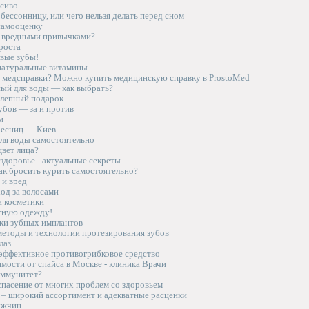
асиво
 бессонницу, или чего нельзя делать перед сном
самооценку
с вредными привычками?
роста
овые зубы!
натуральные витамины
медсправки? Можно купить медицинскую справку в ProstoMed
ный для воды — как выбрать?
лепный подарок
убов — за и против
м
ресниц — Киев
для воды самостоятельно
цвет лица?
здоровье - актуальные секреты
ак бросить курить самостоятельно?
 и вред
од за волосами
и косметики
сную одежду!
ки зубных имплантов
етоды и технологии протезирования зубов
лаз
 эффективное противогрибковое средство
мости от спайса в Москве - клиника Врачи
иммунитет?
спасение от многих проблем со здоровьем
 – широкий ассортимент и адекватные расценки
ужчин