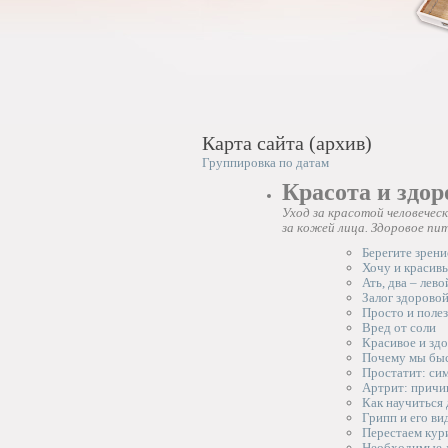
Карта сайта (архив)
Группировка по датам
Красота и здор
Уход за красотой человечес
за кожей лица. Здоровое пит
Берегите зрени
Хочу и красивы
Ать, два – лево
Залог здорово
Просто и полез
Вред от соли
Красивое и здо
Почему мы быс
Простатит: си
Артрит: причи
Как научиться 
Грипп и его ви
Перестаем кур
Необходимые 