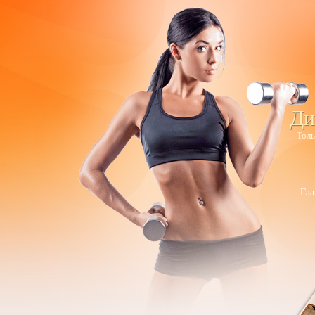
Ди
Толь
Гла