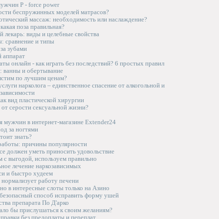
ужчин P - force power
ости беспружинных моделей матрасов?
отический массаж: необходимость или наслаждение?
какая поза правильная?
й лекарь: виды и целебные свойства
ы: сравнение и типы
за зубами
й аппарат
ты онлайн - как играть без последствий? 6 простых правил
: ванны и обертывание
лстим по лучшим ценам?
слуги нарколога – единственное спасение от алкогольной и
 зависимости
ак вид пластической хирургии
 от серости сексуальной жизни?
я мужчин в интернет-магазине Extender24
од за ногтями
стоит знать?
аботы: причины популярности
се должен уметь приносить удовольствие
м с выгодой, используем правильно
ное лечение наркозависимых
си и быстро худеем
 нормализует работу печени
но в интересные слоты только на Азино
 безопасный способ исправить форму ушей
тва препарата По Д'арко
ало бы прислушаться к своим желаниям?
правки без предоплаты и переплат